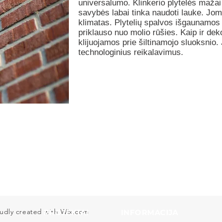
universalumo. Klinkerio plytelės mažai 
savybės labai tinka naudoti lauke. Jom
klimatas. Plytelių spalvos išgaunamos n
priklauso nuo molio rūšies. Kaip ir deko
klijuojamos prie šiltinamojo sluoksnio. 
technologinius reikalavimus.
udly created with
Wix.com
PROJEKTAI
INFORMACIJA