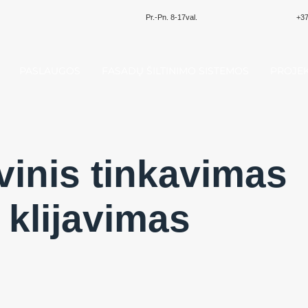
Pr.-Pn. 8-17val.
+37
PASLAUGOS
FASADŲ ŠILTINIMO SISTEMOS
PROJEK
vinis tinkavimas
ų klijavimas