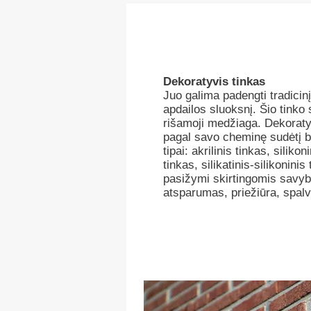
Dekoratyvis tinkas
Juo galima padengti tradicinį
apdailos sluoksnį. Šio tink
rišamoji medžiaga. Dekoratyv
pagal savo cheminę sudėtį b
tipai: akrilinis tinkas, silikon
tinkas, silikatinis-silikonini
pasižymi skirtingomis savyb
atsparumas, priežiūra, spal