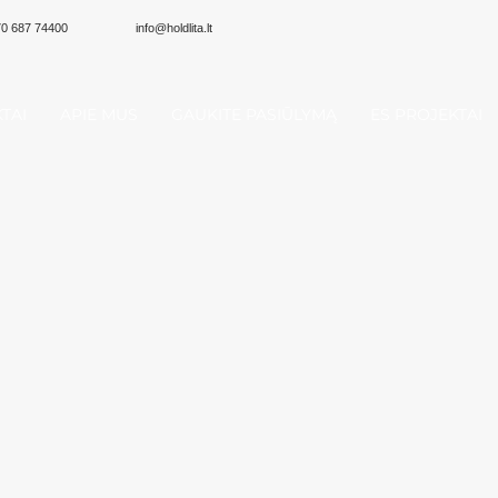
0 687 74400
info@holdlita.lt
TAI
APIE MUS
GAUKITE PASIŪLYMĄ
ES PROJEKTAI