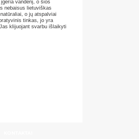
įgeria vandenį, o šios
s nebaisus lietuviškas
atūraliai, o jų atspalviai
ratyvinis tinkas, jo yra
Jas klijuojant svarbu išlaikyti
KONTAKTAI