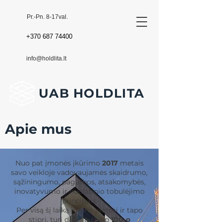
Pr.-Pn. 8-17val.
+370 687 74400
info@holdlita.lt
UAB HOLDLITA
Apie mus
Nuo pat įmonės įkūrimo
2017
metais
savo veikloje vadovaujamės skaidrumo,
sąžiningumo, pagarbos, atsakomybės,
inovatyvumo ir nuolatinio tobulėjimo
principais.
Per visą šį laiką įmonė plėtėsi ir tapo
stipri, turi daugiau kaip
100-o