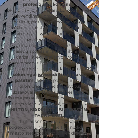
profesionalų komandą
.
Skandinavijoje ir Vakarų Europos šalyse
įgyvendinant projektus sukaupta
patirtis, platus statybos paslaugų
spektras, lankstumas, patikimumas ir
terminų laikymasis leido pelnyti
užsakovų pasitikėjimą.
Pagrindinė įmonės specializacija yra
fasadų apdaila ir fasadų šiltinimo
darbai. Kiekvieną savo projektą
planuojame ir įvykdome sutartu laiku.
Didžiuojamės sukaupta daugiau nei
100
sėkmingai įgyvendintų projektų
patirtimi
. Mumis pasitiki ir mus
rekomenduoja ne tik privatūs
užsakovai, valstybės įmonės, bet ir
visame pasaulyje žinomi bei ilgą istoriją
turintys viešbučių tinklai, tarp kurių yra
HILTON, MARRIOTT, IBIS, WESTIN,
PARK HOTEL.
Priklausomai nuo užsakovų
pageidavimų, vykdome tiek nedidelio
masto statybos darbus, tiek didelius,