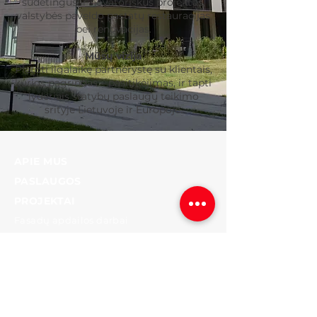
sudėtingus ir novatoriškus projektus,
valstybės paveldo pastatų restauracijas
bei renovacijas.
Mūsų vizija
Plėtoti ilgalaikę partnerystę su klientais,
kurios pagrindas – pasitikėjimas, ir tapti
lyderiais statybų paslaugų teikimo
srityje Lietuvoje ir Europoje.
APIE MUS
PASLAUGOS
PROJEKTAI
Fasadų apdailos darbai
Vidaus apdailos darbai
Aplinkos tvarkymo darbai
Fasadų šiltinimo sistemos
INFORMACIJA
Naujienos