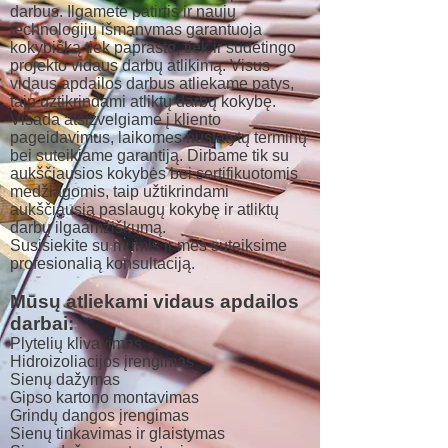
darbus. Ilgametė patirtis ir naujų
technologijų išmanymas garantuoja
kokybišką tiek paprasto, tiek ir sudėtingo
projekto vidaus darbų atlikimą. Visus
vidaus apdailos darbus atliekame patys,
taip užtikrindami atliktų darbų kokybę.
Visada atsižvelgiame į kliento
pageidavimus, laikomes nustatytų terminų
bei suteikiame garantiją. Dirbame tik su
aukščiausios kokybės bei sertifikuotomis
medžiagomis, taip užtikrindami
aukščiausią paslaugų kokybę ir atliktų
darbų ilgaamžiškumą.
Susisiekite su mumis ir mes suteiksime
profesionalią konsultaciją.
Mūsų atliekami vidaus apdailos
darbai:
Plytelių klivavimas
Hidroizoliacijos įrengimas
Sienų dažymas
Gipso kartono montavimas
Grindų dangos įrengimas
Sienų tinkavimas ir glaistymas