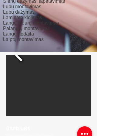
Sienų dažymas, tapetavimas
Lubų montavimas
Lubų dažymas
Laminato klojimas
Langų ir durų montavimas
Palangių montavimas
Langų apdaila
Laiptų montavimas
ÜBER UNS