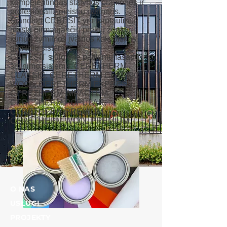
kompetentingas statybos pramonės ir
profesionalių meistrų partneris.
Šiandien CERESIT yra tarptautiniu
mastu pirmaujančių prekių ženklų,
kuriuo žymimos įvairios kokybiškos
gaminių sistemos.
CERESIT siūlo eilę patikimų fasadų
šiltinimo sistemų: CERETHERM
CLASSIC, CERETHERM CLASSIC
WOOL, CERETHERM EXPRESS,
CERETHERM IMPACTUM,
CERETHERM POPULAR,
CERETHERM PREMIUM,
CERETHERM WOOL PREMIUM.
O NAS
USŁUGI
PROJEKTY