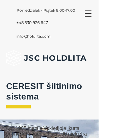
Poniedziałek - Piątek 8:00-17:00
+48 530 926 647
info@holdlita.com
JSC HOLDLITA
CERESIT šiltinimo
sistema
Dar 1905 metais Vokietijoje įkurta
įmonė, kuri daugiau nei 100 metų yra