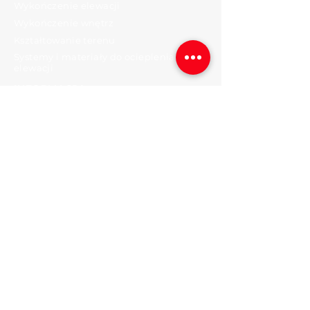
Wykończenie elewacji
Wykończenie wnętrz
Kształtowanie terenu
Systemy i materiały do ocieplenia
elewacji
INFORMACJA
Nowości
Kariera
Opinie
KONTAKT
JSC HOLDLITA
KRS:
304751809
NIP: LT100011420316
Adres: M. Valančiaus g. 8-1, Raudondvario
sen., Raudondvario k., LT-54137 Kauno r.
Numer telefonu.:
+370 687 74400
Adres poczty elektronicznej:
info@holdlita.com
BĄDŹMY W KONTAKCIE